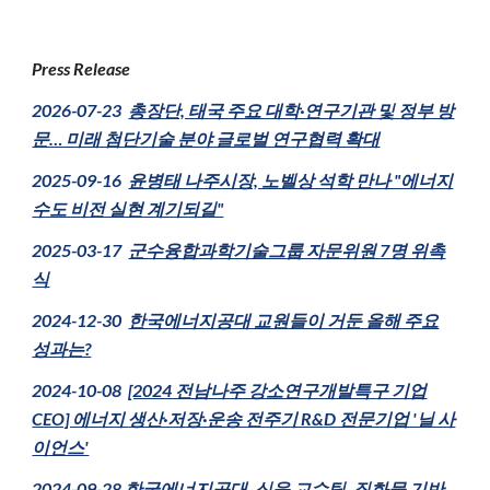
Press Release
202
6
-0
7
-
23
총장단, 태국 주요 대학·연구기관 및 정부 방
문… 미래 첨단기술 분야 글로벌 연구협력 확대
2025-0
9
-1
6
윤병태 나주시장, 노벨상 석학 만나 "에너지
수도 비전 실현 계기되길"
2025-03-17
군수융합과학기술그룹 자문위원 7명 위촉
식
2024-
12
-
30
한국에너지공대 교원들이 거둔 올해 주요
성과는?
2024-1
0
-
08
[2024 전남나주 강소연구개발특구 기업
CEO] 에너지
생산·저장·운송 전주기 R&D 전문기업 '닐 사
이언스'
2024-09-2
8
한국에너지공대, 심욱 교수팀, 질화물 기반