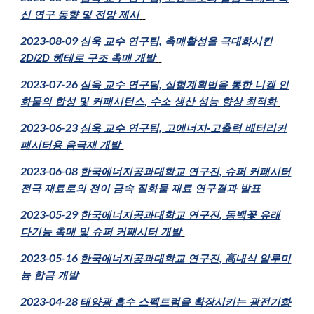
신 연구 동향 및 전망 제시
2023-08-09
심욱 교수 연구팀, 촉매활성을 극대화시킨
2D/2D 헤테로 구조 촉매 개발
2023-07-26
심욱 교수 연구팀, 실험계획법을 통한 니켈 인
화물의 합성 및 커패시턴스, 수소 생산 성능 향상 최적화
202
3
-0
6
-
23
심욱 교수 연구팀, 고에너지-고출력 배터리커
패시터용 음극재 개발
2023-06-08
한국에너지공과대학교 연구진, 슈퍼 커패시터
전극 재료로의 전이 금속 질화물 재료 연구결과 발표
2023-05-29
한국에너지공과대학교 연구진, 동백꽃 유래
다기능 촉매 및 슈퍼 커패시터 개발
2023-05-16
한국에너지공과대학교 연구진, 高내식 알루미
늄 합금 개발
2023-04-28
태양광 흡수 스펙트럼을 확장시키는 광전기화