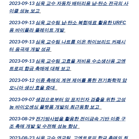
2023-09-13
심욱 교수 자동차 배터리용 납-탄소 전극의 사
이클 성능 보고
2023-09-13
심욱 교수팀 납-탄소 복합재료 활용한 URFC
용 바이폴라 플레이트 개발
2023-09-13
심욱 교수팀 나트륨 이온 하이브리드 커패시
터 음극재 개발 성공
2023-09-13
심욱 교수팀 고효율 저비용 수소생산용 고엔
트로피 합금 촉매에 대해 보고
2023-09-12
이종 촉매의 계면 제어를 통한 전기화학적 암
모니아 생산 효율 증대
202
3
-0
9
-
07
생검으로부터 암 표지인자 검출을 위한 고성
능 바이오센싱 플랫폼 개발의 최근동향 보고
2023-08-29
전기방사법을 활용한 전이금속 기반 이종 구
조 촉매 개발 및 수전해 성능 향상
2023-08-23
심욱 교수 연구팀, 고엔트로피 합금 촉매의 최