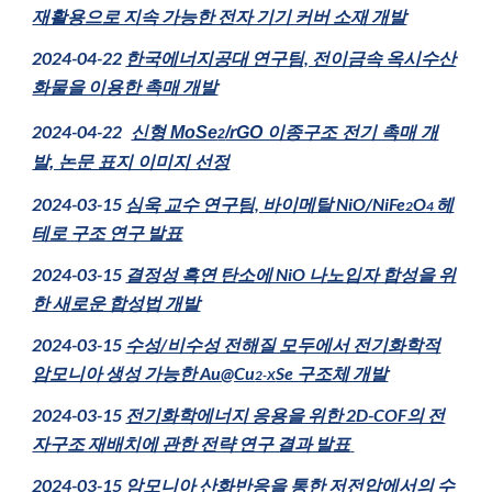
재활용으로 지속 가능한 전자 기기 커버 소재 개발
2024-04-22
한국에너지공대 연구팀, 전이금속 옥시수산
화물을 이용한 촉매 개발
2024-04-22
신형 MoSe
/rGO 이종구조 전기 촉매 개
2
발, 논문 표지 이미지 선정
2024-03-15
심욱 교수 연구팀, 바이메탈 NiO/NiFe
O
헤
2
4
테로 구조 연구 발표
2024-03-15
결정성 흑연 탄소에 NiO 나노입자 합성을 위
한 새로운 합성법 개발
2024-03-15
수성/비수성 전해질 모두에서 전기화학적
암모니아 생성 가능한 Au@Cu
Se 구조체 개발
2-X
2024-03-15
전기화학에너지 응용을 위한 2D-COF의 전
자구조 재배치에 관한 전략 연구 결과 발표
2024-03-15
암모니아 산화반응을 통한 저전압에서의 수