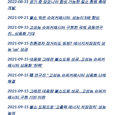
2022-08-31
공기 중 암모니아 합성 가능한 질소 환원 촉매
개발
2021-09-21
불소 먹은 슈퍼커패시터, 성능이 5배 향상
202
1
-0
9
-15
고성능 슈퍼커패시터 구현한 국제 공동연구
진...상용화 기대
202
1
-0
9
-15
친환경차 장거리도 씽씽? 에너지저장장치 성
능 'up' 성공
202
1
-0
9
-15
대용량 그래핀 불소도핑 성공..고성능 슈퍼커
패시터 상용화 '탄력'
202
1
-0
9
-15
韓 연구진 “고성능 슈퍼커패시터 상용화 난제
해결
202
1
-0
9
-15
그래핀 대용량 불소도핑 성공...고성능 슈퍼커
패시티 구현 기반 마련
202
1
-0
9
-15
불소 도핑으로 ‘고출력 에너지 저장장치’ 성능
높여