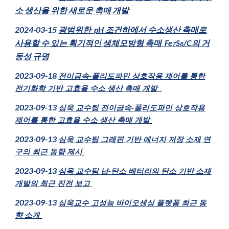
소 생산을 위한 새로운 촉매 개발
2024-03-15
광범위한 pH 조건하에서 수소생산 촉매로
사용할 수 있는 획기적인 생체모방형 촉매 Fe
S
/C의 거
7
8
동성 규명
2023-09-1
8
전이금속-폴리도파민 상호작용 제어를 통한
전기화학 기반 고효율 수소 생산 촉매 개발
202
3
-0
9
-1
3
심욱 교수팀 전이금속-폴리도파민 상호작용
제어를 통한 고효율 수소 생산 촉매 개발
202
3
-0
9
-1
3
심욱 교수팀 그래핀 기반 에너지 저장 소재 연
구의 최근 동향 제시
202
3
-0
9-
1
3
심욱 교수팀 납-탄소 배터리의 탄소 기반 소재
개발의 최근 진전 보고
2023-09-13
심욱교수 고성능 바이오센싱 플랫폼 최근 동
향 소개